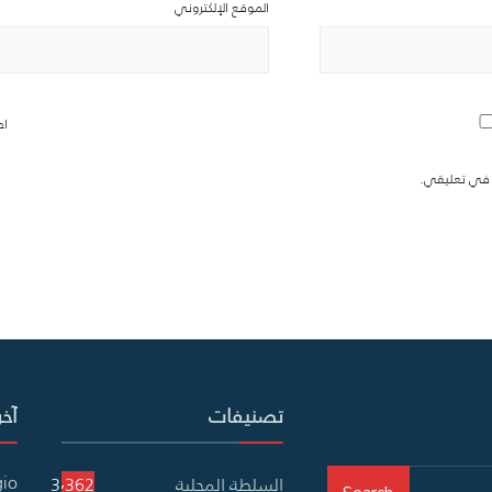
الموقع الإلكتروني
اح
ة في تعليقي.
تصنيفات
آخر
gio
السلطة المحلية
3٬362