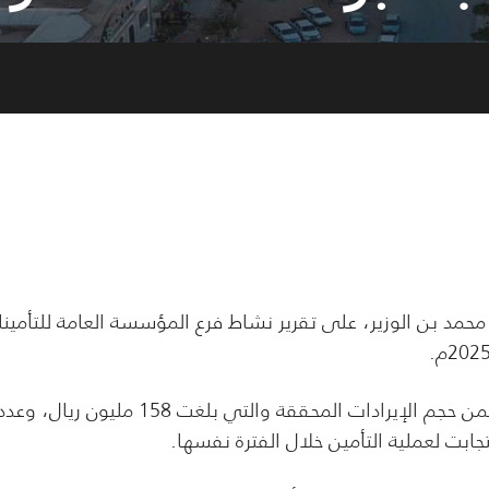
 بن الوزير، على تقرير نشاط فرع المؤسسة العامة للتأمين
وخلال اللقاء أستعرض مدير عام الفرع غازي الهيج، تقريرا تضمن حجم الإيرادات المحققة والتي بلغت 158 مليون ريال، وع