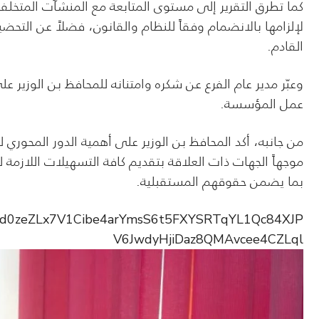
كما تطرق التقرير إلى مستوى المتابعة مع المنشآت المتخلفة ع
لإلزامها بالانضمام وفقاً للنظام والقانون، فضلاً عن التحض
القادم.
وعبّر مدير عام الفرع عن شكره وامتنانه للمحافظ بن الوزير 
عمل المؤسسة.
من جانبه، أكد المحافظ بن الوزير على أهمية الدور المحور
موجهاً الجهات ذات العلاقة بتقديم كافة التسهيلات اللازمة
بما يضمن حقوقهم المستقبلية.
fbid0zeZLx7V1Cibe4arYmsS6t5FXYSRTqYL1Qc84XJP
V6JwdyHjiDaz8QMAvcee4CZLql