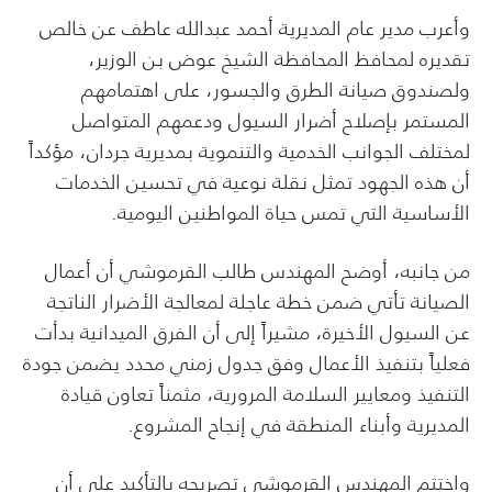
وأعرب مدير عام المديرية أحمد عبدالله عاطف عن خالص
تقديره لمحافظ المحافظة الشيخ عوض بن الوزير،
ولصندوق صيانة الطرق والجسور، على اهتمامهم
المستمر بإصلاح أضرار السيول ودعمهم المتواصل
لمختلف الجوانب الخدمية والتنموية بمديرية جردان، مؤكداً
أن هذه الجهود تمثل نقلة نوعية في تحسين الخدمات
الأساسية التي تمس حياة المواطنين اليومية.
من جانبه، أوضح المهندس طالب القرموشي أن أعمال
الصيانة تأتي ضمن خطة عاجلة لمعالجة الأضرار الناتجة
عن السيول الأخيرة، مشيراً إلى أن الفرق الميدانية بدأت
فعلياً بتنفيذ الأعمال وفق جدول زمني محدد يضمن جودة
التنفيذ ومعايير السلامة المرورية، مثمناً تعاون قيادة
المديرية وأبناء المنطقة في إنجاح المشروع.
واختتم المهندس القرموشي تصريحه بالتأكيد على أن