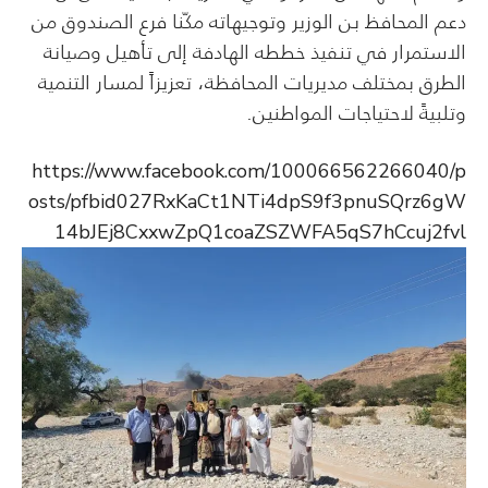
دعم المحافظ بن الوزير وتوجيهاته مكّنا فرع الصندوق من
الاستمرار في تنفيذ خططه الهادفة إلى تأهيل وصيانة
الطرق بمختلف مديريات المحافظة، تعزيزاً لمسار التنمية
وتلبيةً لاحتياجات المواطنين.
https://www.facebook.com/100066562266040/p
osts/pfbid027RxKaCt1NTi4dpS9f3pnuSQrz6gW
14bJEj8CxxwZpQ1coaZSZWFA5qS7hCcuj2fvl