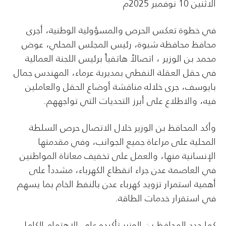
الاثنين 10 نوفمبر 2025م
في خطوة تعكس الحرص والمسؤولية الوطنية، أجرى
محافظ محافظة شبوة، رئيس المجلس المحلي، عوض
محمد بن الوزير ، اتصالاً هاتفياً برئيس اللجنة العمالية
في حقل العقلة النفطي بمديرية عرماء، المهندس جمال
بايوسف، جرى خلاله مناقشة أوضاع الحقل والعاملين
فيه، والاطلاع على أبرز التحديات التي تواجههم.
وأكد المحافظ بن الوزير خلال الاتصال حرص السلطة
المحلية على مراعاة جميع الجوانب، وفي مقدمتها
الإنسانية منها، والعمل على تخفيف معاناة المواطنين
في العاصمة عدن جراء انقطاع الكهرباء، مشدداً على
أهمية استمرار تزويد كهرباء عدن بالنفط الخام بما يسهم
في استقرار خدمات الطاقة.
كما جدد المحافظ بن الوزير تأكيده على الاهتمام الكامل