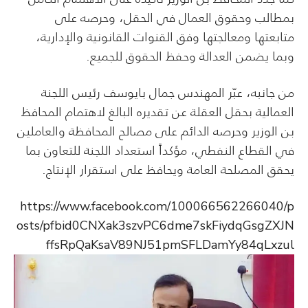
بمطالب وحقوق العمال في الحقل، وحرصه على
متابعتها ومعالجتها وفق القنوات القانونية والإدارية،
وبما يضمن العدالة وحفظ الحقوق للجميع.
من جانبه، عبّر المهندس جمال بايوسف رئيس اللجنة
العمالية بحقل العقلة عن تقديره البالغ لاهتمام المحافظ
بن الوزير وحرصه الدائم على مصالح المحافظة والعاملين
في القطاع النفطي، مؤكداً استعداد اللجنة للتعاون بما
يحقق المصلحة العامة ويحافظ على استقرار الإنتاج.
https://www.facebook.com/100066562266040/p
osts/pfbid0CNXak3szvPC6dme7skFiydqGsgZXJN
ffsRpQaKsaV89NJ51pmSFLDamYy84qLxzul