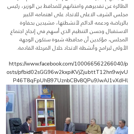
الطائرة عن تقديرهم وامتنانهم للمحافظ بن الوزير، رئيس
مجلس الشرف الاعلى للاتحاد على اهتمامه الكبير
بالرياضة ودعمه الدائم لأنشطتها، مشيدين بحفاوة
الاستقبال وحسن التنظيم الذي أسهم في إنجاح اجتماع
المجلس، مؤكدين أن محافظة شبوة ستكون الوجهة
الأولى لبرامج وأنشطة الاتحاد خلال المرحلة القادمة.
https://www.facebook.com/100066562266040/p
osts/pfbid02sGG96w2kxpiKVjZjubttT12hn9wjvU
P46T8qFpUhB97UznbCBv8QPu9JwAJ1vXdHl