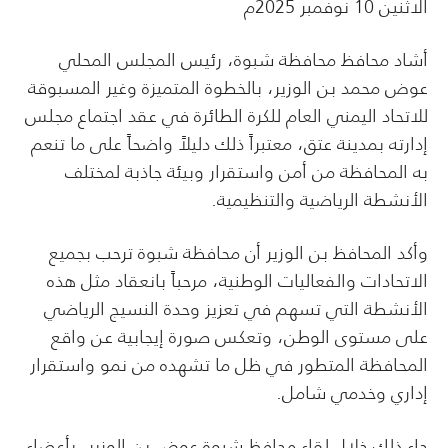
الاثنين 10 نوفمبر 2025م
أشاد محافظ محافظة شبوة، رئيس المجلس المحلي
عوض محمد بن الوزير، بالخطوة المتميزة وغير المسبوقة
للاتحاد اليمني العام للكرة الطائرة في عقد اجتماع مجلس
إدارته بمدينة عتق، معتبراً ذلك دليلاً واضحاً على ما تنعم
به المحافظة من أمن واستقرار وبيئة جاذبة لمختلف
الأنشطة الرياضية والتنظيمية.
وأكد المحافظ بن الوزير أن محافظة شبوة ترحب بجميع
الاتحادات والفعاليات الوطنية، مرحباً بانعقاد مثل هذه
الأنشطة التي تسهم في تعزيز وحدة النسيج الرياضي
على مستوى الوطن، وتعكس صورة إيجابية عن واقع
المحافظة المتطور في ظل ما تشهده من نمو واستقرار
إداري وخدمي شامل.
جاء ذلك خلال لقاء محافظ شبوة عوض بن الوزير، بأعضاء