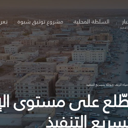
بار
السلطة المحلية
مشروع توثيق شبوة
تعر
لاخبار
اه الريف ويوجّه بتسريع التنفيذ
يطّلع على مستوى ال
سريع التنفيذ