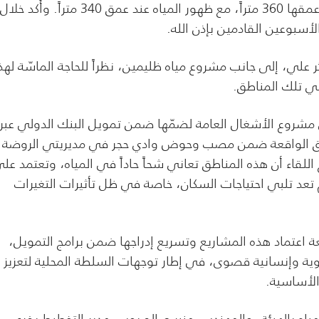
الحفر فيها إلى 310 أمتار، وبئر مشروع مياه نعضة التي بلغ عمقها 360 متراً، مع ظهور المياه عند عمق 340 متراً. وأُكد خلال
لأسبوعين القادمين بإذن الله.
ر علي، إلى جانب مشروع مياه ظليمين، نظراً للحاجة الماسّة له
في تلك المناطق.
 مشروع الأشغال العامة لضمّها ضمن تمويل البنك الدولي عبر
ئي (UNDP)، والمخصصة للمناطق الواقعة ضمن مصب وحوض وادي حجر في مديريتي الروضة
اللقاء أن هذه المناطق تعاني شحاً حاداً في المياه، وتعتمد عل
تعد تلبي احتياجات السكان، خاصة في ظل تأثيرات التغيرات
ة اعتماد هذه المشاريع وتسريع إدراجها ضمن برامج التمويل،
وية وإنسانية قصوى، في إطار توجهات السلطة المحلية لتعزيز
الأساسية.