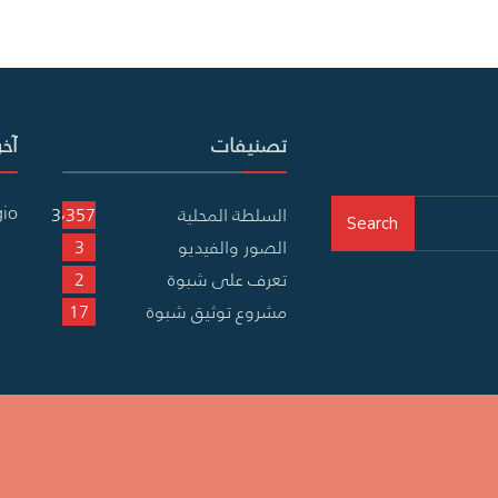
تصنيفات
آخر
gio
السلطة المحلية
3٬357
Search
الصور والفيديو
3
تعرف على شبوة
2
مشروع توثيق شبوة
17