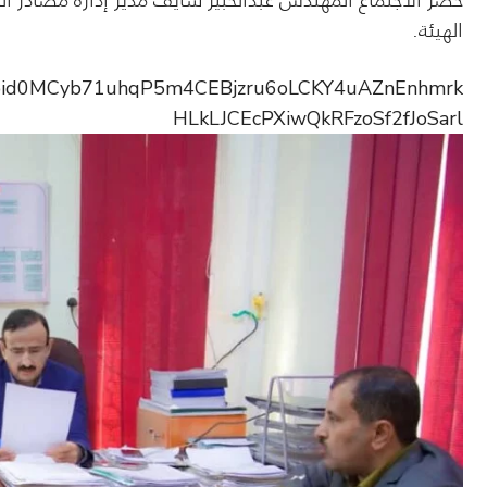
حضر الاجتماع المهندس عبدالخبير شايف مدير إدارة مصادر ال
الهيئة.
/pfbid0MCyb71uhqP5m4CEBjzru6oLCKY4uAZnEnhmrk
HLkLJCEcPXiwQkRFzoSf2fJoSarl