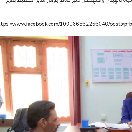
مياه بالهيئة، والمهندس منير صالح يوس مدير التخطيط بفرع
ttps://www.facebook.com/100066562266040/posts