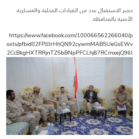
حضر الاستقبال عدد من القيادات المحلية والعسكرية
الأمنية بالمحافظة.
https://www.facebook.com/100066562266040/p
osts/pfbid02FPJJJrHhQN92cywmMAB5UeGsEWv
2CcBkgHXTRRjnTZ5bBNpPFCLhj87RCmxejQ96l