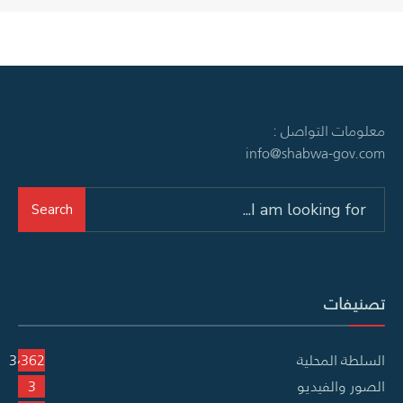
معلومات التواصل :
info@shabwa-gov.com
Search
Search
for:
تصنيفات
السلطة المحلية
3٬362
الصور والفيديو
3