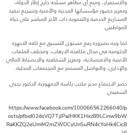
والاستقرار، ومنع أي مظاهر مسلحة خارج إطار الدولة،
وتعزيز حضور مؤسساتها المدنية والأمنية وتسريع تنفيذ
المشاريع الخدمية والتنموية ذات الأثر المباشر على حياة
المواطنين.
كما وجه بضرورة رفع مستوى التنسيق مع كافة الاجهزة
الحكومية في مجال مكافحة الارهاب، ومختلف الملفات
الأمنية والاقتصادية، وتعزيز الشفافية والانضباط المالي
والإداري، والتواصل المستمر مع المجتمعات المحلية.
حضر الاجتماع مدير مكتب رئاسة الجمهورية الدكتور يحيى
الشعيبي.
https://www.facebook.com/100066562266040/p
osts/pfbid02dsVQ7TjJPaJHKK1HxzB9LCinw9bW
RaKKZQ2eUmM2mZWDCyUnSuRN4cYoHk4CicB
Vl