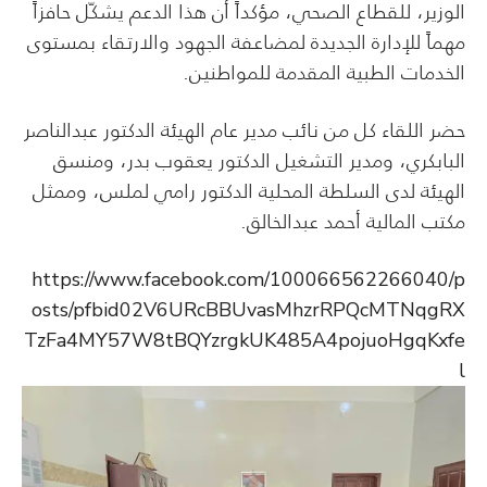
الوزير، للقطاع الصحي، مؤكداً أن هذا الدعم يشكّل حافزاً
مهماً للإدارة الجديدة لمضاعفة الجهود والارتقاء بمستوى
الخدمات الطبية المقدمة للمواطنين.
حضر اللقاء كل من نائب مدير عام الهيئة الدكتور عبدالناصر
البابكري، ومدير التشغيل الدكتور يعقوب بدر، ومنسق
الهيئة لدى السلطة المحلية الدكتور رامي لملس، وممثل
مكتب المالية أحمد عبدالخالق.
https://www.facebook.com/100066562266040/p
osts/pfbid02V6URcBBUvasMhzrRPQcMTNqgRX
TzFa4MY57W8tBQYzrgkUK485A4pojuoHgqKxfe
l