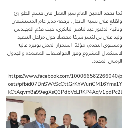
كما تفقد الامين العام سير العمل في قسم الطوارئ
واطّلع على نسبة الإنجاز، برفقة مدير عام المستشفى
ونائبه الدكتور عبدالناصر البابكري، حيث قدّم المهندس
وليد علي بن لكسر شرحًا مفصلًا حول مراحل التنفيذ
ومستوى التقدم، مؤكدًا استمرار العمل بوتيرة عالية
لاستكمال المشروع وفق المواصفات المعتمدة والجدول
الزمني المحدد.
https://www.facebook.com/100066562266040/p
osts/pfbid07DnSWtScCttGrKhWuriCM16Yms1Y
kCtAqvm8a99egXsQ3PdbVcLRKP4AqV1pdPc2l