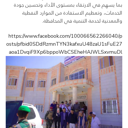
بما يسهم في الارتقاء بمستوى الأداء وتحسين جودة
الخدمات، وتعظيم الاستفادة من الموارد النفطية
والمعدنية لخدمة التنمية في المحافظة.
https://www.facebook.com/100066562266040/p
osts/pfbid0SDdRzmnTYN3kafxuU48zaU1sFuE27
aoa1DvqiF9Xp6bppoWbCSEheHAJWLSxvmuDl