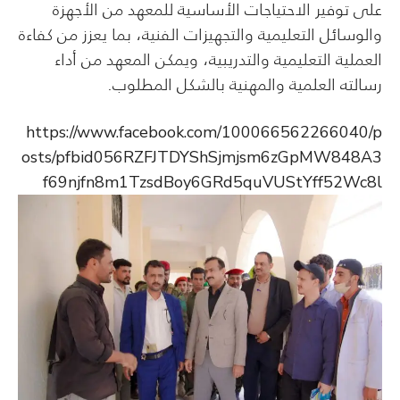
على توفير الاحتياجات الأساسية للمعهد من الأجهزة
والوسائل التعليمية والتجهيزات الفنية، بما يعزز من كفاءة
العملية التعليمية والتدريبية، ويمكن المعهد من أداء
رسالته العلمية والمهنية بالشكل المطلوب.
https://www.facebook.com/100066562266040/p
osts/pfbid056RZFJTDYShSjmjsm6zGpMW848A3
f69njfn8m1TzsdBoy6GRd5quVUStYff52Wc8l