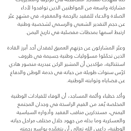
مشاركة واسعة من المواطنين الذين توافدوا لأداء
الصلاة والدعاء للفقيد بالرحمة والمغفرة، في مشهدٍ عبّر
عن حجم التقدير الشعبي والرسمي لشخصية وطنية
ارتبط اسمها بمحطات مفصلية في تاريخ اليمن.
وعبّر المشاركون عن حزنهم العميق لفقدان أحد أبرز القادة
الذين تحمّلوا مسؤوليات وطنية جسيمة في ظروف
استثنائية، مؤكدين أن المشير الركن عبدربه منصور هادي
كرّس سنوات طويلة من حياته في خدمة الوطن والدفاع
عن قضاياه وثوابته الوطنية.
وأكد خطباء وأئمة المساجد، أن الوفاء للقيادات الوطنية
المخلصة يُعد من القيم الراسخة في وجدان المجتمع
اليمني، مستذكرين مناقب الفقيد وأدواره السياسية
والعسكرية وما بذله من جهود خلال مختلف مراحل حياته
الوطنية، داعين الله تعالى أن يتغمّده بواسع رحمته