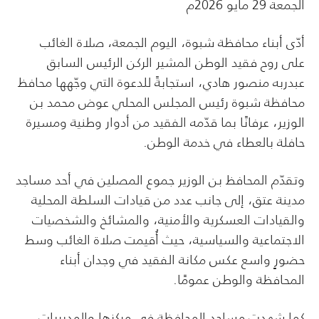
الجمعة 29 مايو 2026م
أدّى أبناء محافظة شبوة، اليوم الجمعة، صلاة الغائب
على روح فقيد الوطن المشير الركن الرئيس السابق
عبدربه منصور هادي، استجابةً للدعوة التي وجّهها محافظ
محافظة شبوة رئيس المجلس المحلي عوض محمد بن
الوزير، عرفانًا بما قدّمه الفقيد من أدوار وطنية ومسيرة
حافلة بالعطاء في خدمة الوطن.
وتقدّم المحافظ بن الوزير جموع المصلين في أحد مساجد
مدينة عتق، إلى جانب عدد من قيادات السلطة المحلية
والقيادات العسكرية والأمنية، والمشائخ والشخصيات
الاجتماعية والسياسية، حيث أُقيمت صلاة الغائب وسط
حضورٍ واسع عكس مكانة الفقيد في وجدان أبناء
المحافظة والوطن عمومًا.
كما شهدت مساجد المحافظة في مركزها والمديريات