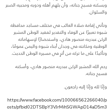
ويسكنه فسيح جناته، وأن يلهم أهله وذويه ومحبيه الصبر
والسلوان.
وتأتي إقامة صلاة الغائب في مختلف مساجد محافظة
شبوة تعبيرًا عن الوفاء والتقدير لفقيد الوطن المشير
الركن عبدربه منصور هادي، واستحضارًا لإسهاماته
الوطنية ومكانته في وجدان أبناء شبوة واليمن عمومًا،
وتأكيدًا على ما تركه من أثرٍ في مسيرة الوطن الحديث.
رحم الله المشير الركن عبدربه منصور هادي، وأسكنه
فسيح جناته.
وإنّا لله وإنّا إليه راجعون.
https://www.facebook.com/100066562266040/p
osts/pfbid02DTSBpY3VJrMihSGWApD14aD5m3