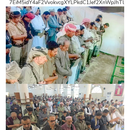
7EiM5idY4aF2VvokvcgXYLPkdC1Jef2XnWpJhTl