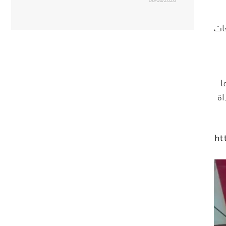
06/08/2026
عات
ا
اة
ht