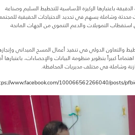
 الدقيقة باعتبارها الركيزة الأساسية للتخطيط السليم وصناعة
ات محدثة وشاملة يسهم في تحديد الاحتياجات الحقيقية للمجتم
ص استقطاب التمويلات والدعم التنموي من الجهات المانحة
خطيط والتعاون الدولي في تنفيذ أعمال المسح الميداني وإنجازه
ماماً كبيراً بتطوير منظومة البيانات والإحصاءات، باعتبارها أد
ازنة وشاملة في مختلف مديريات المحافظة.
tps://www.facebook.com/100066562266040/posts/