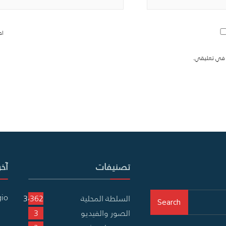
اح
ة في تعليقي.
تصنيفات
آخر
gio
السلطة المحلية
3٬362
Search
الصور والفيديو
3