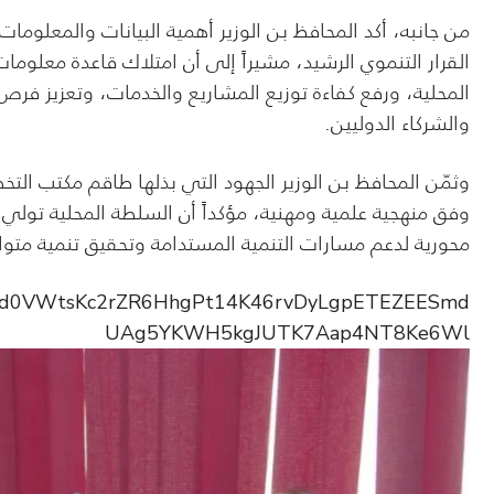
من جانبه، أكد المحافظ بن الوزير أهمية البيانات والمعلومات
القرار التنموي الرشيد، مشيراً إلى أن امتلاك قاعدة معلوم
المحلية، ورفع كفاءة توزيع المشاريع والخدمات، وتعزيز فر
والشركاء الدوليين.
وثمّن المحافظ بن الوزير الجهود التي بذلها طاقم مكتب الت
وفق منهجية علمية ومهنية، مؤكداً أن السلطة المحلية تولي اهت
محورية لدعم مسارات التنمية المستدامة وتحقيق تنمية متو
pfbid0VWtsKc2rZR6HhgPt14K46rvDyLgpETEZEESmd
UAg5YKWH5kgJUTK7Aap4NT8Ke6Wl