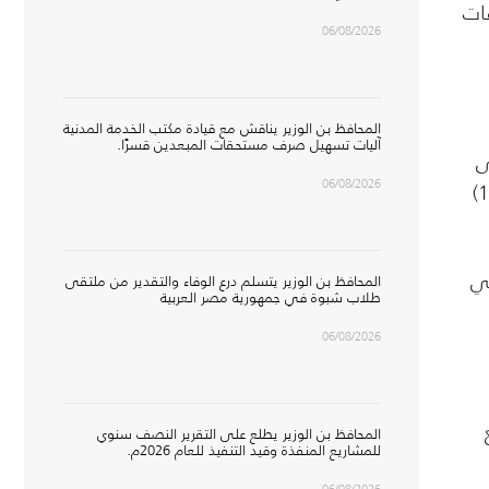
ات
06/08/2026
المحافظ بن الوزير يناقش مع قيادة مكتب الخدمة المدنية
آليات تسهيل صرف مستحقات المبعدين قسرًا.
إلى
06/08/2026
(17) مستشفى و(40) مركزاً صحياً و(180) وحدة صحية، فيما بلغ عدد مشاريع المياه الحكومية والأهلية (330) مشروعاً، و(186)
في
المحافظ بن الوزير يتسلم درع الوفاء والتقدير من ملتقى
طلاب شبوة في جمهورية مصر العربية
06/08/2026
المحافظ بن الوزير يطلع على التقرير النصف سنوي
للمشاريع المنفذة وقيد التنفيذ للعام 2026م.