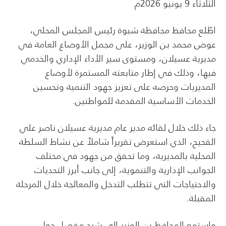
الثلاثاء 9 يونيو 2026م
اطّلع محافظ محافظة شبوة رئيس المجلس المحلي،
عوض محمد بن الوزير، على مجمل الأوضاع العامة في
مديرية عسيلان، ومستوى سير الأداء الإداري والخدمي
فيها، وذلك في إطار متابعته المستمرة لأوضاع
المديريات وحرصه على تعزيز جهود التنمية وتحسين
الخدمات الأساسية المقدمة للمواطنين.
جاء ذلك خلال لقائه مدير عام مديرية عسيلان ناصر علي
القحيح، الذي استعرض تقريراً شاملاً عن نشاط السلطة
المحلية بالمديرية، وما تحقق من جهود في مختلف
الجوانب الإدارية والتنموية، إلى جانب أبرز التحديات
والاحتياجات التي تتطلب التدخل والمعالجة خلال المرحلة
المقبلة.
واستمع المحافظ بن الوزير إلى شرحٍ مفصل حول