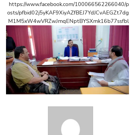
https://www.facebook.com/100066562266040/p
osts/pfbid02j5yKAF9XiyAZfBEJ7YdJCvAEGZt7dg
M1M5xW4wVRZwJmqENptBYSXmk16b77ssfbl