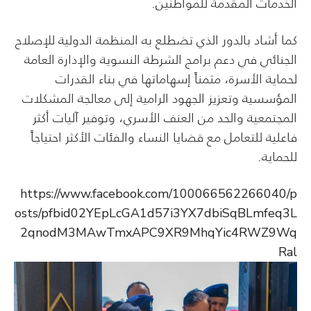
الخدمات المقدمة للمواطنين.
كما أشاد بالدور الذي تضطلع به المنظمة الدولية للإصلاح
الجنائي في دعم برامج الشرطة النسوية والإدارة العامة
لحماية الأسرة، مثمناً إسهاماتها في بناء القدرات
المؤسسية وتعزيز الجهود الرامية إلى معالجة المشكلات
المجتمعية والحد من العنف الأسري، وتوفير آليات أكثر
فاعلية للتعامل مع قضايا النساء والفئات الأكثر احتياجاً
للحماية.
https://www.facebook.com/100066562266040/p
osts/pfbid02YEpLcGA1d57i3YX7dbiSqBLmfeq3L
2qnodM3MAwTmxAPC9XR9MhqYic4RWZ9Wq
Ral