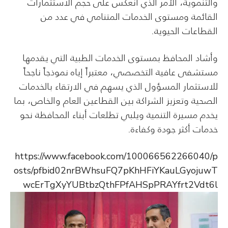
والتنموية، الأمر الذي انعكس على حجم الاستثمارات
القائمة ومستوى الخدمات المتنامي في عدد من
القطاعات الحيوية.
وأشاد المحافظ بمستوى الخدمات الطبية التي يقدمها
مستشفى عافية التخصصي، معتبراً إياه نموذجاً ناجحاً
للاستثمار المسؤول الذي يسهم في الارتقاء بالخدمات
الصحية وتعزيز الشراكة بين القطاعين العام والخاص، بما
يخدم مسيرة التنمية ويلبي تطلعات أبناء المحافظة نحو
خدمات أكثر جودة وكفاءة.
https://www.facebook.com/100066562266040/p
osts/pfbid02nrBWhsuFQ7pKhHFiYKauLGyojuwT
wcErTgXyYUBtbzQthFPfAHSpPRAYfrt2Vdt6l