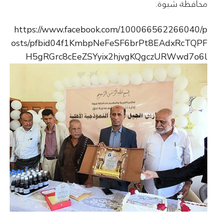
محافظة شبوة.
https://www.facebook.com/100066562266040/p
osts/pfbid04f1KmbpNeFeSF6brPt8EAdxRcTQPF
H5gRGrc8cEeZSYyix2hjvgKQgczURWwd7o6l