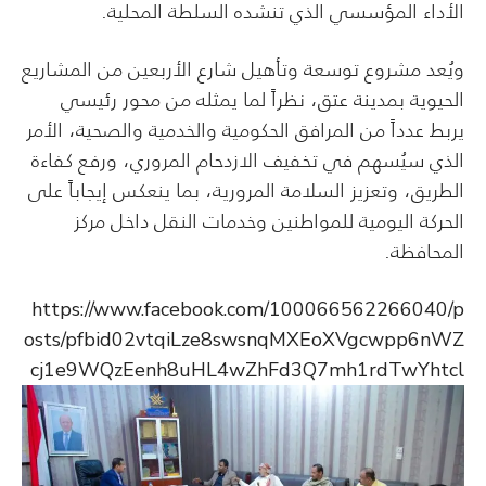
الأداء المؤسسي الذي تنشده السلطة المحلية.
ويُعد مشروع توسعة وتأهيل شارع الأربعين من المشاريع
الحيوية بمدينة عتق، نظراً لما يمثله من محور رئيسي
يربط عدداً من المرافق الحكومية والخدمية والصحية، الأمر
الذي سيُسهم في تخفيف الازدحام المروري، ورفع كفاءة
الطريق، وتعزيز السلامة المرورية، بما ينعكس إيجاباً على
الحركة اليومية للمواطنين وخدمات النقل داخل مركز
المحافظة.
https://www.facebook.com/100066562266040/p
osts/pfbid02vtqiLze8swsnqMXEoXVgcwpp6nWZ
cj1e9WQzEenh8uHL4wZhFd3Q7mh1rdTwYhtcl