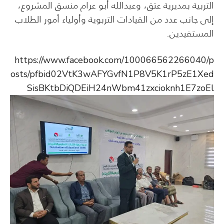
التربية بمديرية عتق، وعبدالله أبو عرام منسق المشروع،
إلى جانب عدد من القيادات التربوية وأولياء أمور الطلاب
المستفيدين.
https://www.facebook.com/100066562266040/p
osts/pfbid02VtK3wAFYGvfN1P8V5K1rP5zE1Xed
SisBKtbDiQDEiH24nWbm41zxcioknh1E7zoEl