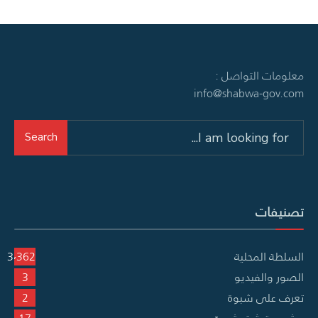
معلومات التواصل :
info@shabwa-gov.com
Search
Search
for:
تصنيفات
السلطة المحلية
3٬362
الصور والفيديو
3
تعرف على شبوة
2
مشروع توثيق شبوة
17