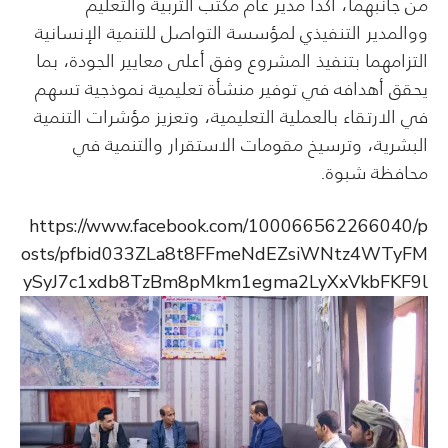
من جانبهما، أكدا مدير عام مكتب التربية والتعليم
ووالمدير التنفيذي لمؤسسة التواصل للتنمية الإنسانية
التزامهما بتنفيذ المشروع وفق أعلى معايير الجودة، بما
يحقق أهدافه في توفير منشأة تعليمية نموذجية تسهم
في الارتقاء بالعملية التعليمية، وتعزيز مؤشرات التنمية
البشرية، وترسيخ مقومات الاستقرار والتنمية في
محافظة شبوة.
https://www.facebook.com/100066562266040/p
osts/pfbid033ZLa8t8FFmeNdEZsiWNtz4WTyFM
ySyJ7c1xdb8TzBm8pMkm1egma2LyXxVkbFKF9l