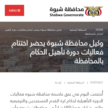
Search
Skip
for:
to
MENU
content
HOME
السلطة المحلية
وكيل محافظة شبوة يحضر اختتام فعاليات دورة تأهيل
الحكام بالمحافظة
وكيل محافظة شبوة يحضر اختتام
فعاليات دورة تأهيل الحكام
بالمحافظة
01/07/2021
|
السلطة المحلية
|
الإدارة
أُختتمت اليوم في عتق عاصمة محافظة شبوة فعاليات
الدورة التأهيلية لحكام كرة القدم المستجدين والترفيعية
والتي شارك فيها (40) شاباً من محافظات شبوة وأبين