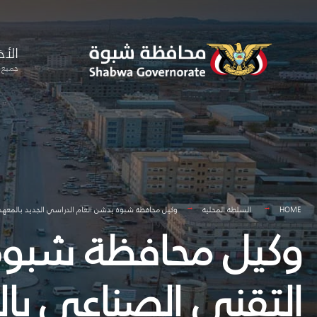
for:
Skip
to
الأخ
content
جميع ا
HOME
السلطة المحلية
وكيل محافظة شبوة يدشن العام الدراسي الجديد بالمعهد
وكيل محافظة شبوة 
التقني الصناعي با