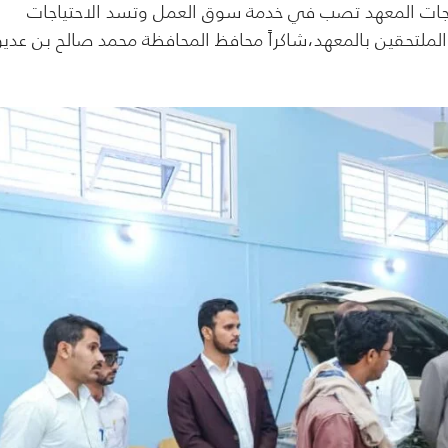
 يبلغ 100 طالب ،مؤكداً أن مخرجات المعهد تصب في خدمة سوق العمل وتسد الاحتياجات
تحقين بالمعهد،شاكراً محافظ المحافظة محمد صالح بن عديو