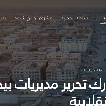
بار
السلطة المحلية
مشروع توثيق شبوة
تعر
لاخبار
يشيا الحوثي الإنقلابية
رك تحرير مديريات ب
قلابية