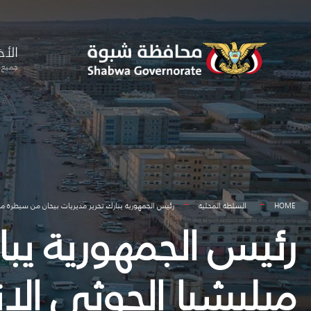
for:
Skip
to
الأخ
content
جميع ا
HOME
السلطة المحلية
رئيس الجمهورية يبارك تحرير مديريات بيحان من سيطرة ميل
رئيس الجمهورية يبا
ميليشيا الحوثي الإن