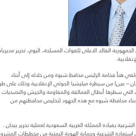
لجمهورية القائد الاعلى للقوات المسلحة، اليوم، تحرير مديريا
نقلابية.
قي هنأ فخامة الرئيس محافظ شبوة ومن خلاله إلى أبناء
يحان – عين) من سيطرة ميليشيا الحوثي الإنقلابية وذلك على طر
ولات التي سطرها أبطال العمالقة والمقاومة والجيش والتضحيات
 ابناء محافظة شبوه مع هذه الجهود لتخليص محافظتهم من
عية بقيادة المملكة العربية السعودية لعملية تحرير بيحان..
يل استعادة الشرعية وحماية الهوية اليمنية من مخططات المشرو