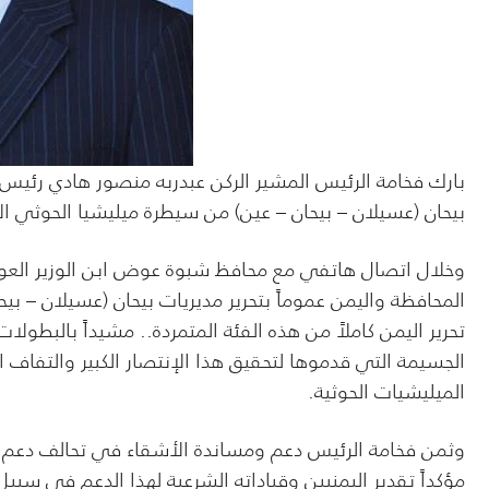
بارك فخامة الرئيس المشير الركن عبدربه منصور هادي رئيس ا
بيحان (عسيلان – بيحان – عين) من سيطرة ميليشيا الحوثي الإ
وخلال اتصال هاتفي مع محافظ شبوة عوض ابن الوزير العول
المحافظة واليمن عموماً بتحرير مديريات بيحان (عسيلان – ب
تحرير اليمن كاملاً من هذه الفئة المتمردة.. مشيداً بالبط
الجسيمة التي قدموها لتحقيق هذا الإنتصار الكبير والتفاف
الميليشيات الحوثية.
وثمن فخامة الرئيس دعم ومساندة الأشقاء في تحالف دعم الشر
مؤكداً تقدير اليمنيين وقياداته الشرعية لهذا الدعم في سب