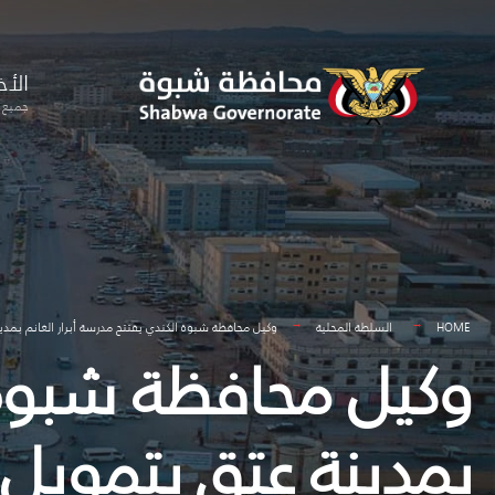
for:
Skip
to
الأخ
content
جميع ا
HOME
السلطة المحلية
وكيل محافظة شبوة الكندي يفتتح مدرسة أبرار الغانم بمدي
وكيل محافظة شبوة ا
بمدينة عتق بتمويل 