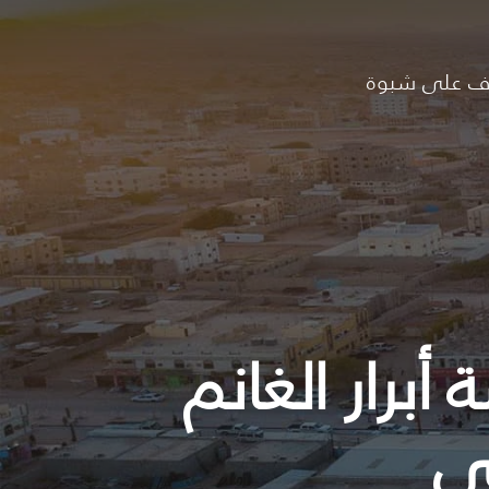
ف على شبوة
برار الغانم
تي