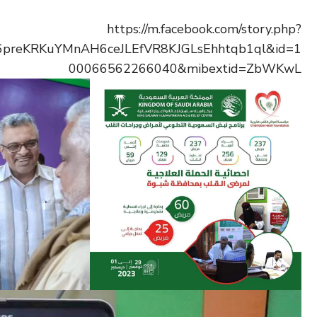
https://m.facebook.com/story.php?
6preKRKuYMnAH6ceJLEfVR8KJGLsEhhtqb1ql&id=1
00066562266040&mibextid=ZbWKwL