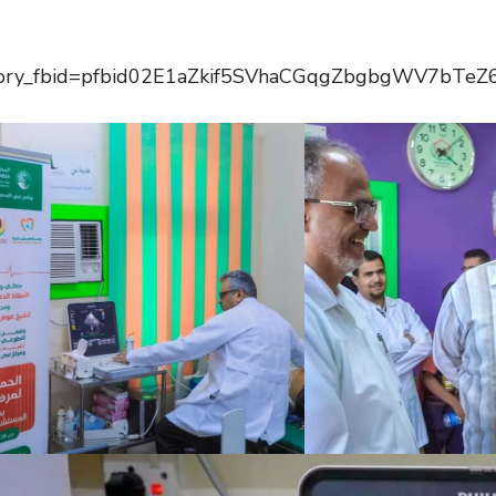
ory_fbid=pfbid02E1aZkif5SVhaCGqgZbgbgWV7bTeZ