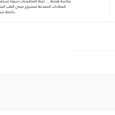
برئاسة هشله … لجنة المناقصات شبوة تست
العطاءات المقدمة لمشروع مبني الطب الب
جامعة شب