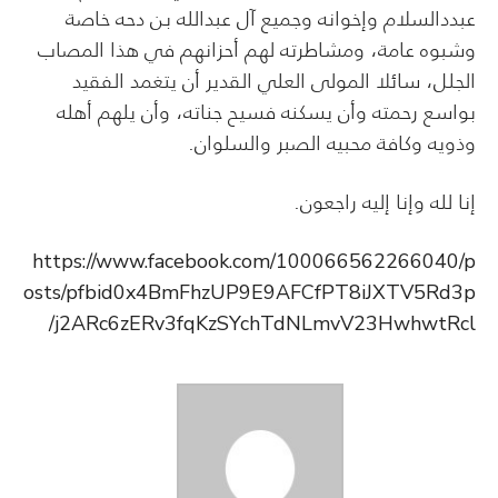
عبددالسلام وإخوانه وجميع آل عبدالله بن دحه خاصة
وشبوه عامة، ومشاطرته لهم أحزانهم في هذا المصاب
الجلل، سائلا المولى العلي القدير أن يتغمد الفقيد
بواسع رحمته وأن يسكنه فسيح جناته، وأن يلهم أهله
وذويه وكافة محبيه الصبر والسلوان.
إنا لله وإنا إليه راجعون.
https://www.facebook.com/100066562266040/p
osts/pfbid0x4BmFhzUP9E9AFCfPT8iJXTV5Rd3p
j2ARc6zERv3fqKzSYchTdNLmvV23HwhwtRcl/