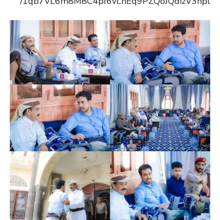
1qb7VL6m8M8C4pf6vLhEq9PZQoJQdizV3hpl/