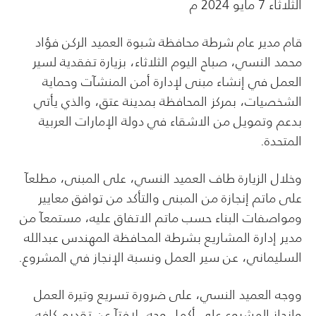
الثلاثاء 7 مايو 2024 م
قام مدير عام شرطة محافظة شبوة العميد الركن فؤاد
محمد النسي، صباح اليوم الثلاثاء، بزيارة تفقدية لسير
العمل في إنشاء مبنى لإدارة أمن المنشآت وحماية
الشخصيات، بمركز المحافظة بمدينة عتق، والذي يأتي
بدعم وتمويل من الاشقاء في دولة الإمارات العربية
المتحدة.
وخلال الزيارة طاف العميد النسي، على المبنى، مطلعآ
على ماتم إنجازة من المبنى والتأكد من توافق معايير
ومواصفات البناء حسب ماتم الاتفاق عليه، مستمعآ من
مدير إدارة المشاريع بشرطة المحافظة المهندس عبدالله
السليماني، عن سير العمل ونسبة الإنجاز في المشروع.
ووجه العميد النسي، على ضرورة تسريع وتيرة العمل
وإنجاز المشروع على أكمل وجه، لافتآ عن تقديم كافه