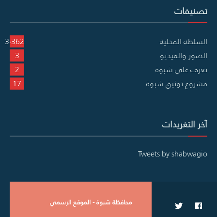
تصنيفات
السلطة المحلية
3٬362
الصور والفيديو
3
تعرف على شبوة
2
مشروع توثيق شبوة
17
آخر التغريدات
Tweets by shabwagio
محافظة شبوة - الموقع الرسمي