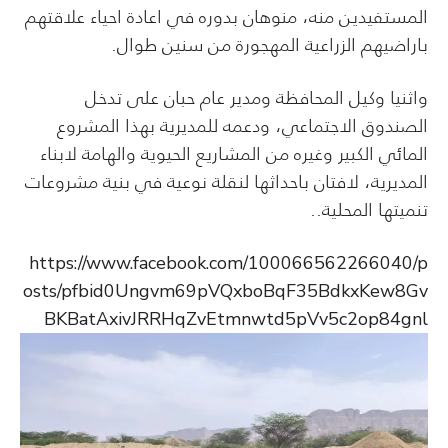
المستفيدين منه، منوهان بدوره في اعادة احياء علاقتهم
باراضيهم الزراعية المهجورة من سنين طوال.
واثنيا وكيل المحافظة ومدير عام حبان على تدخل
الصندوق الاجتماعي، ودعمه للمديرية بهذا المشروع
المائي الكبير وغيره من المشاريع الحيوية والهامة لابناء
المديرية، لافتان باحداثها لنقلة نوعية في بنية مشروعات
تنميتها المحلية..
https://www.facebook.com/100066562266040/p
osts/pfbid0Ungvm69pVQxboBqF35BdkxKew8Gv
BKBatAxivJRRHqZvEtmnwtd5pVv5c2op84gnl