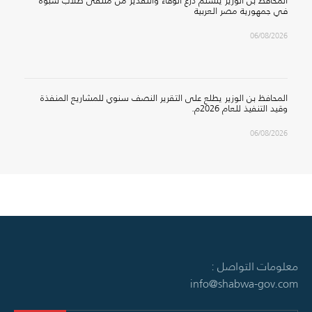
المحافظ بن الوزير يتسلم درع الوفاء والتقدير من ملتقى طلاب شبوة
في جمهورية مصر العربية
06/08/2026
المحافظ بن الوزير يطلع على التقرير النصف سنوي للمشاريع المنفذة
وقيد التنفيذ للعام 2026م.
06/08/2026
معلومات التواصل :
info@shabwa-gov.com