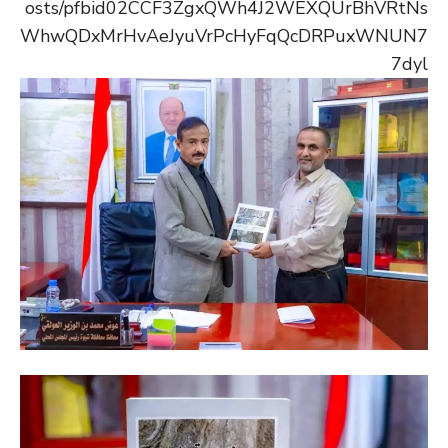
osts/pfbid02CCF3ZgxQWh4J2WEXQUrBhVRtNs
WhwQDxMrHvAeJyuVrPcHyFqQcDRPuxWNUN7
7dyl