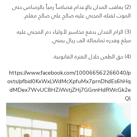
(2) يعاقب المدان بالإعدام قصاصاً رمياً بالرصاص حتى
الموت لقتله المجني عليه صالح علي صالح مقلم.
(3) الزام المدان بدفع مخاسير لأولياء دم المجني عليه
مبلغ وقدره ثمانمائة الف ريال يمني.
(4) حق الطعن خلال الفترة القانونية.
https://www.facebook.com/100066562266040/p
osts/pfbid0KxWxLWdMcXpfuMx7prnDhdEs6hHq
dMDex7WvUC8HZiWstjZHj7GGnnHdRWcGk2e
Ql