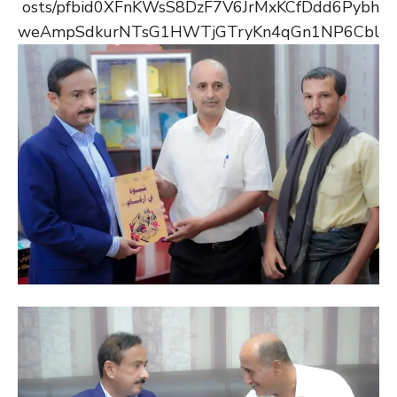
osts/pfbid0XFnKWsS8DzF7V6JrMxKCfDdd6Pybh
weAmpSdkurNTsG1HWTjGTryKn4qGn1NP6Cbl