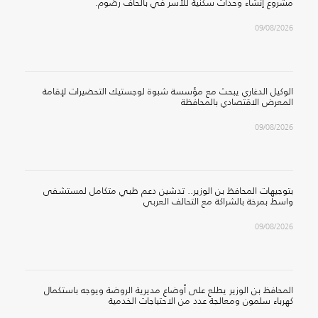
مشروع إنشاء وحدات سكنية للأسر في بالحاف رضوم.
09/08/2026
الوكيل الدغاري يبحث مع مؤسسة شبوة لوجستيك التحضيرات لإقامة
المعرض الاقتصادي بالمحافظة
09/08/2026
بتوجيهات المحافظ بن الوزير.. تدشين دعم طبي متكامل لمستشفى
واسط بمرخة بالشراكة مع التحالف العربي
09/08/2026
المحافظ بن الوزير يطلع على أوضاع مديرية الروضة ويوجه باستكمال
كهرباء سلمون ومعالجة عدد من الاحتياجات الخدمية