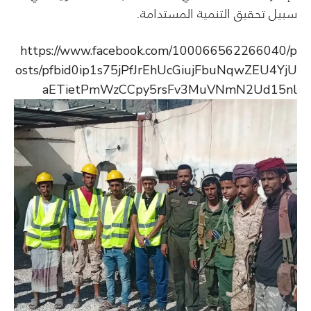
سبيل تحقيق التنمية المستدامة.
https://www.facebook.com/100066562266040/p
osts/pfbid0ip1s75jPfJrEhUcGiujFbuNqwZEU4YjU
aETietPmWzCCpy5rsFv3MuVNmN2Ud15nl