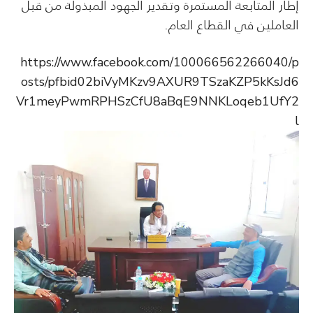
إطار المتابعة المستمرة وتقدير الجهود المبذولة من قبل
العاملين في القطاع العام.
https://www.facebook.com/100066562266040/p
osts/pfbid02biVyMKzv9AXUR9TSzaKZP5kKsJd6
Vr1meyPwmRPHSzCfU8aBqE9NNKLoqeb1UfY2
l