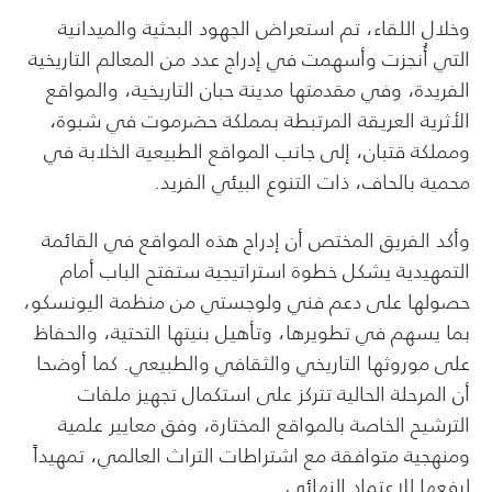
وخلال اللقاء، تم استعراض الجهود البحثية والميدانية
التي أُنجزت وأسهمت في إدراج عدد من المعالم التاريخية
الفريدة، وفي مقدمتها مدينة حبان التاريخية، والمواقع
الأثرية العريقة المرتبطة بمملكة حضرموت في شبوة،
ومملكة قتبان، إلى جانب المواقع الطبيعية الخلابة في
محمية بالحاف، ذات التنوع البيئي الفريد.
وأكد الفريق المختص أن إدراج هذه المواقع في القائمة
التمهيدية يشكل خطوة استراتيجية ستفتح الباب أمام
حصولها على دعم فني ولوجستي من منظمة اليونسكو،
بما يسهم في تطويرها، وتأهيل بنيتها التحتية، والحفاظ
على موروثها التاريخي والثقافي والطبيعي. كما أوضحا
أن المرحلة الحالية تتركز على استكمال تجهيز ملفات
الترشيح الخاصة بالمواقع المختارة، وفق معايير علمية
ومنهجية متوافقة مع اشتراطات التراث العالمي، تمهيداً
لرفعها للاعتماد النهائي.