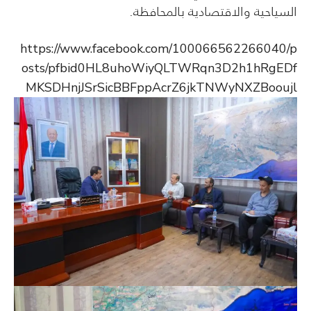
السياحية والاقتصادية بالمحافظة.
https://www.facebook.com/100066562266040/p
osts/pfbid0HL8uhoWiyQLTWRqn3D2h1hRgEDf
MKSDHnjJSrSicBBFppAcrZ6jkTNWyNXZBooujl