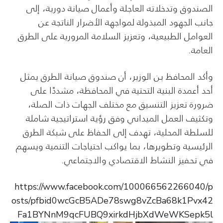
الصندوق وتدخلاته العاجلة وأعمال صيانة دورية، إلى
جانب الجهود المبذولة لمواجهة الأضرار الناتجة عن
العوامل الطبيعية، وتعزيز السلامة المرورية على الطرق
العامة.
وأكد المحافظ بن الوزير، أن صندوق صيانة الطرق يمثل
أحد أعمدة البنية التحتية في المحافظة، مشددًا على
ضرورة تعزيز التنسيق مع مختلف الجهات ذات الصلة،
وتكثيف العمل الميداني وفق رؤية استراتيجية شاملة
للسلطة المحلية، تهدف إلى الحفاظ على شبكة الطرق
الرئيسية وتطويرها، بما يواكب احتياجات التنمية ويسهم
في تحفيز النشاط الاقتصادي والاجتماعي.
https://www.facebook.com/100066562266040/p
osts/pfbid0wcGcB5ADe78swg8vZcBa68k1Pvx42
Fa1BYNnM9qcFUBQ9xirkdHjbXdWeWKSepk5l