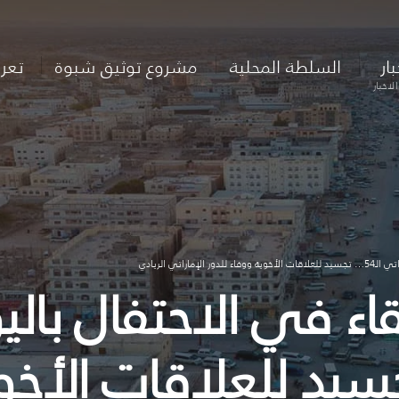
بار
السلطة المحلية
مشروع توثيق شبوة
تعر
لاخبار
اتي الريادي
ء في الاحتفال بالي
تي الـ54… تجسيد للعلاقات ا