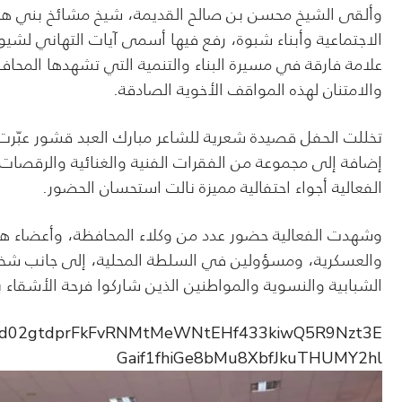
وألقى الشيخ محسن بن صالح القديمة، شيخ مشائخ بني هلا
الاجتماعية وأبناء شبوة، رفع فيها أسمى آيات التهاني لشيو
علامة فارقة في مسيرة البناء والتنمية التي تشهدها المحافظ
والامتنان لهذه المواقف الأخوية الصادقة.
تخللت الحفل قصيدة شعرية للشاعر مبارك العبد قشور عبّرت بك
إضافة إلى مجموعة من الفقرات الفنية والغنائية والرقصا
الفعالية أجواء احتفالية مميزة نالت استحسان الحضور.
وشهدت الفعالية حضور عدد من وكلاء المحافظة، وأعضاء هيئة
والعسكرية، ومسؤولين في السلطة المحلية، إلى جانب شخصي
الشبابية والنسوية والمواطنين الذين شاركوا فرحة الأشقاء ب
pfbid02gtdprFkFvRNMtMeWNtEHf433kiwQ5R9Nzt3E
Gaif1fhiGe8bMu8XbfJkuTHUMY2hl