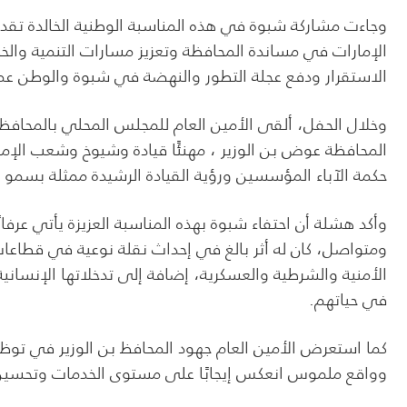
وجاءت مشاركة شبوة في هذه المناسبة الوطنية الخالدة تقديرًا
الإمارات في مساندة المحافظة وتعزيز مسارات التنمية وا
الاستقرار ودفع عجلة التطور والنهضة في شبوة والوطن عمو
وخلال الحفل، ألقى الأمين العام للمجلس المحلي بالمحاف
المحافظة عوض بن الوزير ، مهنئًا قيادة وشيوخ وشعب الإم
حكمة الآباء المؤسسين ورؤية القيادة الرشيدة ممثلة بسمو ا
وأكد هشلة أن احتفاء شبوة بهذه المناسبة العزيزة يأتي عرفانً
ومتواصل، كان له أثر بالغ في إحداث نقلة نوعية في قطاعات ا
الأمنية والشرطية والعسكرية، إضافة إلى تدخلاتها الإنسانية
في حياتهم.
كما استعرض الأمين العام جهود المحافظ بن الوزير في توظي
وواقع ملموس انعكس إيجابًا على مستوى الخدمات وتحسين ا