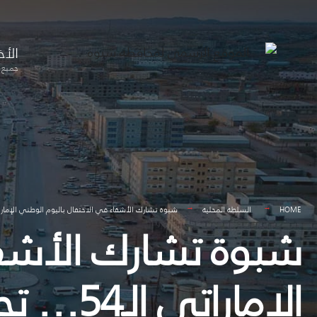
for:
Skip
to
الأخ
content
جميع ا
HOME
السلطة المحلية
شبوة تشارك الأشقاء في الاحتفال باليوم الوطني الإماراتي الـ54… تجسيد للعلاقات الأخوية ووفاء للدور الإمار
شبوة تشارك الأشقا
الإمارا