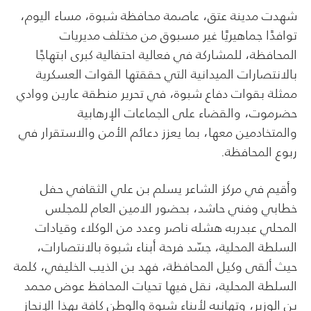
شهدت مدينة عتق، عاصمة محافظة شبوة، مساء اليوم،
توافدًا جماهيريًا غير مسبوق من مختلف مديريات
المحافظة، للمشاركة في فعالية احتفالية كبرى ابتهاجًا
بالانتصارات الميدانية التي حققتها القوات العسكرية
ممثلة بقوات دفاع شبوة، في تحرير منطقة عارين ووادي
حضرموت، والقضاء على الجماعات الإرهابية
والمتخادمين معها، بما يعزز دعائم الأمن والاستقرار في
ربوع المحافظة.
وأقيم في مركز الشاعر يسلم بن علي الثقافي حفل
خطابي وفني حاشد، بحضور الامين العام للمجلس
المحلي عبدربه هشله ناصر وعدد من الوكلاء وقيادات
السلطة المحلية، جسّد فرحة أبناء شبوة بالانتصارات،
حيث ألقى وكيل المحافظة، فهد بن الذيب الخليفي، كلمة
السلطة المحلية، نقل فيها تحيات المحافظ عوض محمد
بن الوزير، وتهانيه لأبناء شبوة والوطن كافة بهذا الإنجاز