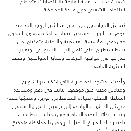
شعبية عكست الفرحة العارمة بالانتصارات وتعاظم
الالتفاف الشعبي حول قيادة المحافظة.
كما عبّر المواطنون عن تقديرهم الكبير لجهود المحافظ
عوض بن الوزير، مشيدين بقيادته الحكيمة ودوره المحوري
في دعم المؤسسة العسكرية والأمنية وتمكينها من
بسط سيطرتها على كامل التراب الشبواني، وتعزيز
قدراتها في مواجهة الإرهاب وحماية المواطنين وحفظ
السكينة العامة.
وأكدت الحشود الجماهيرية التي اكتظت بها شوارع
وميادين مدينة عتق موقفها الثابت في دعم ومساندة
السلطة المحلية بقيادة المحافظ بن الوزير، ومضيّها خلفه
في كل الخطوات الهادفة إلى ترسيخ الأمن والاستقرار
وتثبيت ركائز التنمية الشاملة في مختلف القطاعات،
باعتبار ذلك الطريق الأمثل للنهوض بالمحافظة وتحقيق
تطلعات أبنائها.