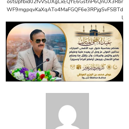
osts/pfbid02fvVSDXgLxEQYE6GstnP6QnUX3Rbr
WF9mgpqvKaXqATo4MaFGQF6e3RPjgSvFSBTd
l