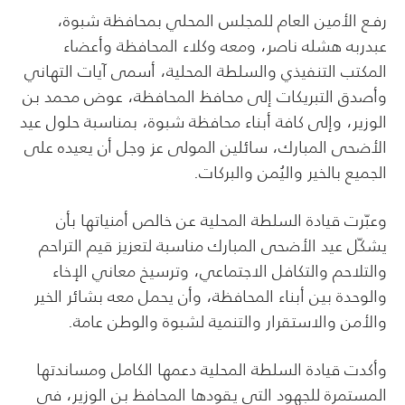
رفـع الأمين العام للمجلس المحلي بمحافظة شبوة،
عبدربه هشله ناصر، ومعه وكلاء المحافظة وأعضاء
المكتب التنفيذي والسلطة المحلية، أسمى آيات التهاني
وأصدق التبريكات إلى محافظ المحافظة، عوض محمد بن
الوزير، وإلى كافة أبناء محافظة شبوة، بمناسبة حلول عيد
الأضحى المبارك، سائلين المولى عز وجل أن يعيده على
الجميع بالخير واليُمن والبركات.
وعبّرت قيادة السلطة المحلية عن خالص أمنياتها بأن
يشكّل عيد الأضحى المبارك مناسبة لتعزيز قيم التراحم
والتلاحم والتكافل الاجتماعي، وترسيخ معاني الإخاء
والوحدة بين أبناء المحافظة، وأن يحمل معه بشائر الخير
والأمن والاستقرار والتنمية لشبوة والوطن عامة.
وأكدت قيادة السلطة المحلية دعمها الكامل ومساندتها
المستمرة للجهود التي يقودها المحافظ بن الوزير، في