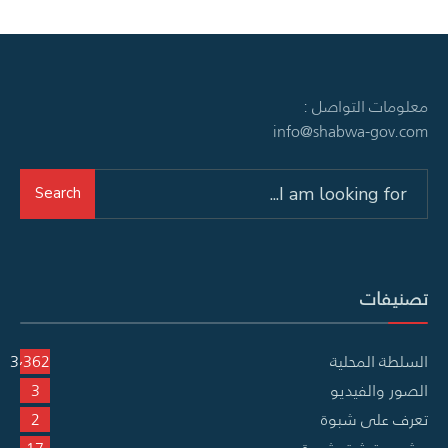
معلومات التواصل :
info@shabwa-gov.com
Search
Search
for:
تصنيفات
السلطة المحلية
3٬362
الصور والفيديو
3
تعرف على شبوة
2
مشروع توثيق شبوة
17