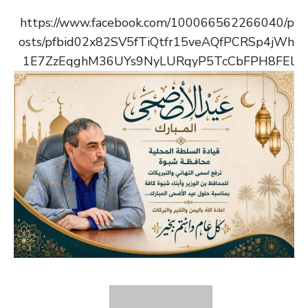
https://www.facebook.com/100066562266040/p
osts/pfbid02x82SV5fTiQtfr15veAQfPCRSp4jWh
1E7ZzEqghM36UYs9NyLURqyP5TcCbFPH8FEl