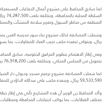
السلطة 
المنطقة من مخاطر السيول وتعزيز سلامة المنشآت والممتل
ريال، ويتولى تنفيذه مكتب نجيب العباد للمقاولات، بما يسهم
وفي إطار الاهتمام بتطوير المرافق الحكومية، صادق المحا
بتمويل من المجلس المحلي، وبتكلفة بلغت 76,918,200 ريال، وينفذه مكتب دليل شبوة للخدمات العقارية والهندسية.
كما شملت المصادقة مشروع ترميم مسجد وديوان دار الضياف
59,533,590 ريال، وينفذه مكتب علي عبدالله الداؤدي للمقاولات، بهدف تحسين جاهزية المرافق الخدمية ورفع كفاءتها.
وأكد المحافظ بن الوزير أن هذه المشاريع تأتي في إطار خطة 
مختلف القطاعات، بما يواكب احتياجات المحافظة ومتطلبات ا