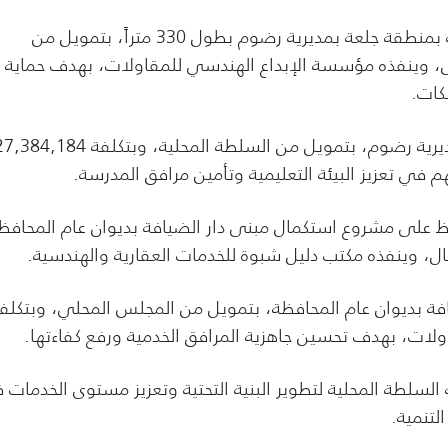
كما صادق المحافظ على مشروع أعمال الدفاعات المستعجلة بمنطقة جلعة بمديرية رضوم بطول 330 متراً، بتمويل من
المحلية بالمحافظة، وبتكلفة بلغت 74,287,500 ريال، وينفذه مؤسسة الإبداع الهندسي للمقاولات، بهدف حماية
كات.
وشملت المصادقة كذلك مشروع بناء سور مدرسة العين بمديرية رضوم، بتمويل من السلطة المحلية، وبتكلفة ,184
 في تعزيز البيئة التعليمية وتأمين مرافق المدرسة.
فظ على مشروع استكمال مبنى دار الضيافة بديوان عام المحافظ
ة بديوان عام المحافظة، بتمويل من المجلس المحلي، وبتكلف
السلطة المحلية لتطوير البنية التحتية وتعزيز مستوى الخدمات 
لتنمية.