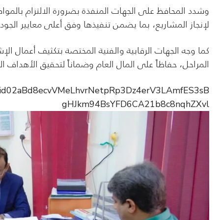
وشدد المحافظ على الجهات المنفذة بضرورة الالتزام بالمواصف
لإنجاز المشاريع، بما يضمن تنفيذها وفق أعلى معايير الجودة
كما وجه الجهات الرقابية والفنية المختصة بتكثيف أعمال الإ
المراحل، حفاظاً على المال العام وضماناً لتحقيق الأهداف ا
pfbid02aBd8ecvVMeLhvrNetpRp3Dz4erV3LAmfES3sB
gHJkm94BsYFD6CA21b8c8nqhZXvl