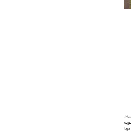
Next
وية
حها