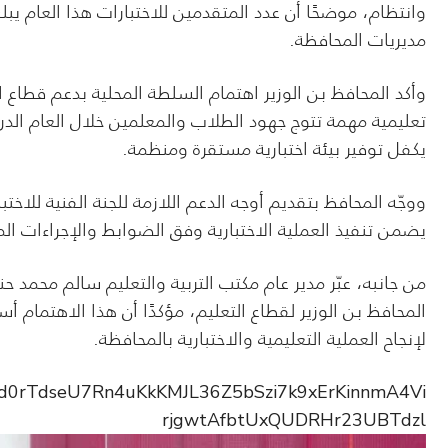
مديريات المحافظة.
وأكد المحافظ بن الوزير اهتمام السلطة المحلية بدعم قطاع ال
تعليمية مهمة تتوج جهود الطلاب والمعلمين خلال العام الدر
يكفل توفير بيئة اختبارية مستقرة ومنظمة.
ووجّه المحافظ بتقديم أوجه الدعم اللازمة للجنة الفنية للاخ
يضمن تنفيذ العملية الاختبارية وفق الضوابط والإجراءات ا
من جانبه، عبّر مدير عام مكتب التربية والتعليم سالم محمد 
المحافظ بن الوزير لقطاع التعليم، مؤكدًا أن هذا الاهتمام
لإنجاح العملية التعليمية والاختبارية بالمحافظة.
fbid0rTdseU7Rn4uKkKMJL36Z5bSzi7k9xErKinnmA4Vi
rjgwtAfbtUxQUDRHr23UBTdzl