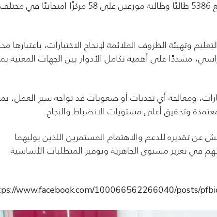
وانتظام، موضحًا أن عدد المتقدمين للاختبارات هذا العام يبلغ 5386 طالبًا وطالبة موزعين على 58 مركزًا امتحانيًا في مختلف
تعليم وتهيئة الظروف الملائمة لإنجاح الاختبارات، باعتبارها مح
اسي، مشددًا على أهمية تكامل الأدوار بين الجهات المعنية بما
تبارات، ومعالجة أي تحديات أو صعوبات قد تواجه سير العمل، بما
لمعتمدة وتحقيق أعلى مستويات الانضباط والنجاح.
حنش عن تقديره للدعم والاهتمام المستمرين اللذين يوليهما
 أسهم في تعزيز مستوى الجاهزية وتوفير المتطلبات الأساسية
tps://www.facebook.com/100066562266040/posts/p