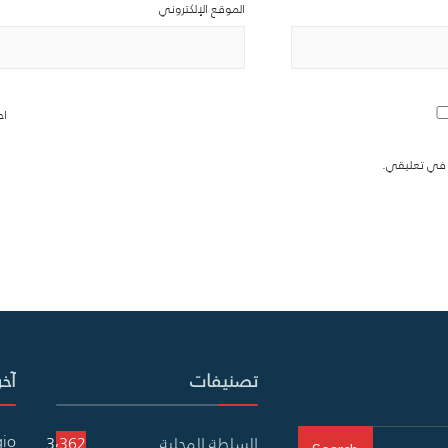
الموقع الإلكتروني
اح
ة في تعليقي.
تصنيفات
آخر
gio
السلطة المحلية
3٬362