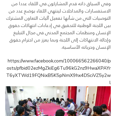
وفي السياق ذاته قدم المشاركون في اللقاء عددا من
الاستفسارات والمداخلات لينتهي اللقاء بوضع عدد من
التوصيات التي من شأنها تفعيل آليات التعاون المشترك
بين اللجنة الوطنية للتحقيق في إدعاءات انتهاكات حقوق
الإنسان ومنظمات المجتمع المدني في مجال التبليغ
وإحالة الانتهاكات إلى اللجنة وبما يعزز من احترام حقوق
الإنسان وحرياته الأساسية.
https://www.facebook.com/100066562266040/p
osts/pfbid02ezMgZkiEg6Tu96kG2nz9HwaXPAYr
T6yXTWd19FQNixB5K5pNmX9hx4DSciVZ5y2w
l